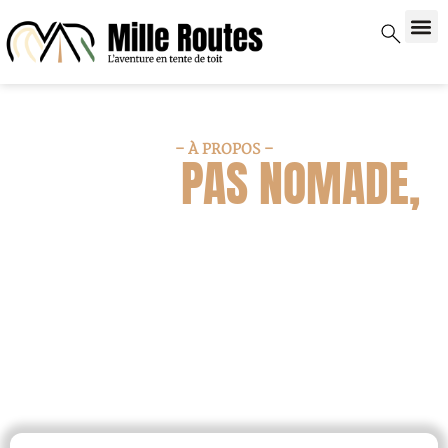
– À PROPOS –
MANON,
PAS NOMADE,
JUSTE LIBRE
Bienvenue sur Mille Routes, mon carnet de bord pour
partager l’aventure en tente de toit, sans filtre ni
superflu