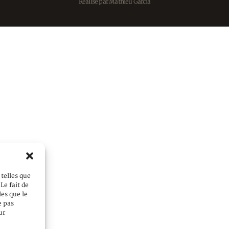
Réalisé par
Mathieu Garcia
 telles que
Le fait de
les que le
e pas
ur